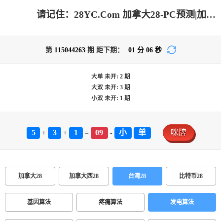
请记住：28YC.Com 加拿大28-PC预测|加拿大28在线预测网|加拿大pc在线|PC结果咪牌_专注研究历史结果_加拿大PC预测_官方!
第
115044263
期 距下期：
01
分
06
秒
大单
未开:
2
期
大双
未开:
3
期
小双
未开:
1
期
5
3
1
09
小
单
咪牌
+
+
=
-
加拿大28
加拿大西28
台湾28
比特币28
基因算法
疼痛算法
发电算法