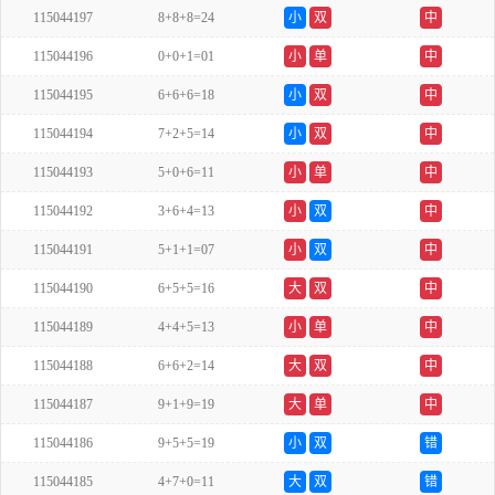
115044197
8+8+8=24
小
双
中
115044196
0+0+1=01
小
单
中
115044195
6+6+6=18
小
双
中
115044194
7+2+5=14
小
双
中
115044193
5+0+6=11
小
单
中
115044192
3+6+4=13
小
双
中
115044191
5+1+1=07
小
双
中
115044190
6+5+5=16
大
双
中
115044189
4+4+5=13
小
单
中
115044188
6+6+2=14
大
双
中
115044187
9+1+9=19
大
单
中
115044186
9+5+5=19
小
双
错
115044185
4+7+0=11
大
双
错