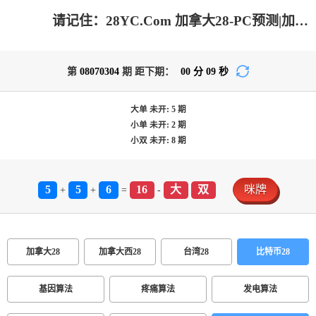
请记住：28YC.Com 加拿大28-PC预测|加拿大28在线预测网|加拿大pc在线|PC结果咪牌_专注研究历史结果_加拿大PC预测_官方!
第
08070304
期 距下期：
00
分
09
秒
大单
未开:
5
期
小单
未开:
2
期
小双
未开:
8
期
5
5
6
16
大
双
咪牌
+
+
=
-
加拿大28
加拿大西28
台湾28
比特币28
基因算法
疼痛算法
发电算法