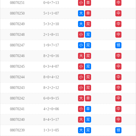
08070251
0+6+7=13
小
单
中
08070250
5+1+1=07
大
单
中
08070249
5+3+2=10
大
双
中
08070248
2+1+8=11
小
双
中
08070247
1+9+7=17
小
双
错
08070246
8+2+6=16
大
双
中
08070245
0+3+4=07
小
双
中
08070244
8+0+4=12
小
双
中
08070243
8+2+2=12
小
双
中
08070242
6+0+9=15
大
单
中
08070241
4+2+0=06
小
单
中
08070240
8+4+5=17
大
双
中
08070239
1+3+1=05
大
双
错