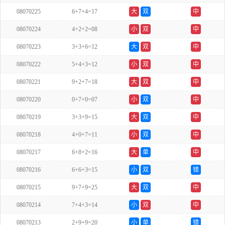
08070225
6+7+4=17
大
双
中
08070224
4+2+2=08
小
双
中
08070223
3+3+6=12
大
双
中
08070222
5+4+3=12
小
双
中
08070221
9+2+7=18
大
双
中
08070220
0+7+0=07
小
双
中
08070219
3+3+9=15
大
双
中
08070218
4+0+7=11
小
双
中
08070217
6+8+2=16
大
单
中
08070216
6+6+3=15
小
双
错
08070215
9+7+9=25
大
双
中
08070214
7+4+3=14
小
双
中
08070213
2+9+9=20
小
单
错