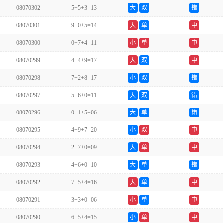
08070302
5+5+3=13
大
双
错
08070301
9+0+5=14
大
单
中
08070300
0+7+4=11
小
单
中
08070299
4+4+9=17
大
双
中
08070298
7+2+8=17
小
双
错
08070297
5+6+0=11
大
双
错
08070296
0+1+5=06
大
单
错
08070295
4+9+7=20
小
双
中
08070294
2+7+0=09
大
单
中
08070293
4+6+0=10
大
单
错
08070292
7+5+4=16
大
单
中
08070291
3+3+0=06
小
单
中
08070290
6+5+4=15
小
单
中