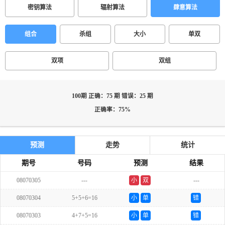
密钥算法
辐射算法
肆意算法
组合
杀组
大小
单双
双项
双组
100期 正确：75 期 错误：25 期
正确率：75%
预测
走势
统计
期号
号码
预测
结果
08070305
---
小
双
---
08070304
5+5+6=16
小
单
错
08070303
4+7+5=16
小
单
错