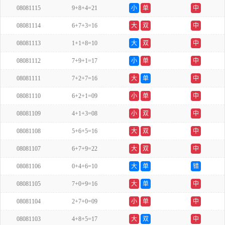
08081115
9+8+4=21
小
单
中
08081114
6+7+3=16
大
双
中
08081113
1+1+8=10
大
双
中
08081112
7+9+1=17
小
单
中
08081111
7+2+7=16
大
单
中
08081110
6+2+1=09
小
单
中
08081109
4+1+3=08
小
双
中
08081108
5+6+5=16
大
双
中
08081107
6+7+9=22
大
双
中
08081106
0+4+6=10
大
单
错
08081105
7+0+9=16
大
单
中
08081104
2+7+0=09
小
单
中
08081103
4+8+5=17
大
双
中