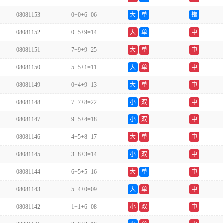
08081153
0+0+6=06
大
单
错
08081152
0+5+9=14
大
单
中
08081151
7+9+9=25
大
单
中
08081150
5+5+1=11
大
单
中
08081149
0+4+9=13
大
单
中
08081148
7+7+8=22
小
双
中
08081147
9+5+4=18
小
双
中
08081146
4+5+8=17
大
单
中
08081145
3+8+3=14
小
双
中
08081144
6+5+5=16
大
单
中
08081143
5+4+0=09
大
单
中
08081142
1+1+6=08
小
双
中