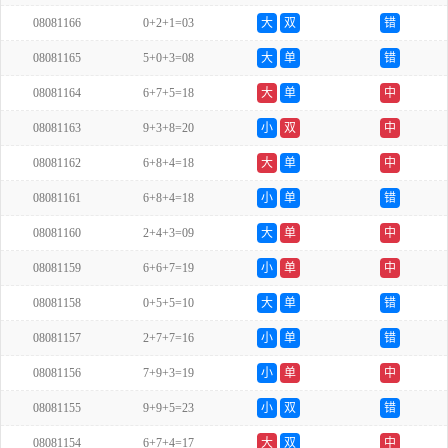
08081166
0+2+1=03
大
双
错
08081165
5+0+3=08
大
单
错
08081164
6+7+5=18
大
单
中
08081163
9+3+8=20
小
双
中
08081162
6+8+4=18
大
单
中
08081161
6+8+4=18
小
单
错
08081160
2+4+3=09
大
单
中
08081159
6+6+7=19
小
单
中
08081158
0+5+5=10
大
单
错
08081157
2+7+7=16
小
单
错
08081156
7+9+3=19
小
单
中
08081155
9+9+5=23
小
双
错
08081154
6+7+4=17
大
双
中