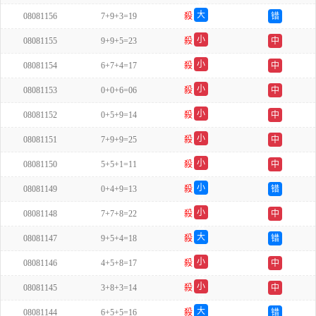
双
大
08081156
7+9+3=19
殺
错
单
小
08081155
9+9+5=23
殺
中
单
小
08081154
6+7+4=17
殺
中
单
小
08081153
0+0+6=06
殺
中
单
小
08081152
0+5+9=14
殺
中
单
小
08081151
7+9+9=25
殺
中
双
小
08081150
5+5+1=11
殺
中
双
小
08081149
0+4+9=13
殺
错
单
小
08081148
7+7+8=22
殺
中
双
大
08081147
9+5+4=18
殺
错
双
小
08081146
4+5+8=17
殺
中
双
小
08081145
3+8+3=14
殺
中
单
大
08081144
6+5+5=16
殺
错