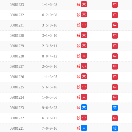
大
08081233
1+1+6=08
殺
中
双
大
08081232
6+2+0=08
殺
中
单
小
08081231
3+5+8=16
殺
中
双
大
08081230
3+1+6=10
殺
中
双
大
08081229
2+3+6=11
殺
中
单
大
08081228
8+0+4=12
殺
中
单
小
08081227
2+5+9=16
殺
中
双
大
08081226
1+1+3=05
殺
中
单
小
08081225
5+6+5=16
殺
中
单
大
08081224
1+0+5=06
殺
中
双
大
08081223
9+6+8=23
殺
错
单
小
08081222
6+3+6=15
殺
中
双
大
08081221
7+0+9=16
殺
错