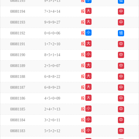
小
08081195
9+3+1=13
殺
错
单
大
08081194
7+3+4=14
殺
中
单
大
08081193
9+9+9=27
殺
中
双
小
08081192
0+6+0=06
殺
错
双
大
08081191
1+7+2=10
殺
中
单
小
08081190
8+5+1=14
殺
中
双
大
08081189
2+5+0=07
殺
中
双
大
08081188
6+8+8=22
殺
中
单
大
08081187
6+8+9=23
殺
中
双
大
08081186
4+5+0=09
殺
中
双
小
08081185
2+4+7=13
殺
中
双
小
08081184
3+2+6=11
殺
中
双
小
08081183
5+5+2=12
殺
中
单