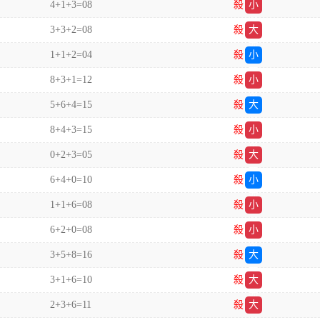
4+1+3=08
殺
小
单
3+3+2=08
殺
大
双
1+1+2=04
殺
小
双
8+3+1=12
殺
小
单
5+6+4=15
殺
大
单
8+4+3=15
殺
小
单
0+2+3=05
殺
大
双
6+4+0=10
殺
小
双
1+1+6=08
殺
小
单
6+2+0=08
殺
小
单
3+5+8=16
殺
大
双
3+1+6=10
殺
大
双
2+3+6=11
殺
大