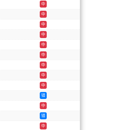
中
中
中
中
中
中
中
中
中
错
中
错
中