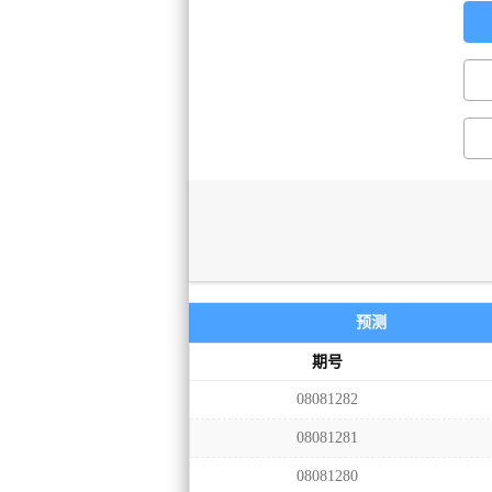
预测
期号
08081282
08081281
08081280