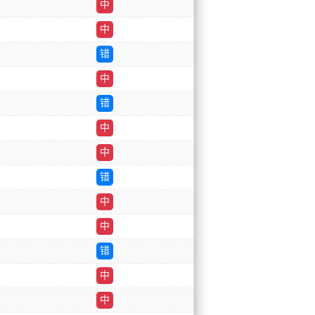
中
中
错
中
错
中
中
错
中
中
错
中
中