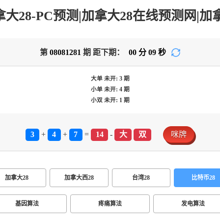
第
08081281
期 距下期：
00
分
09
秒
大单
未开:
3
期
小单
未开:
4
期
小双
未开:
1
期
3
+
4
+
7
=
14
-
大
双
咪牌
加拿大28
加拿大西28
台湾28
比特币28
基因算法
疼痛算法
发电算法