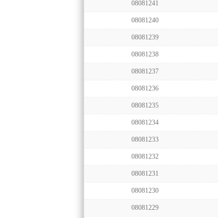
08081241
08081240
08081239
08081238
08081237
08081236
08081235
08081234
08081233
08081232
08081231
08081230
08081229