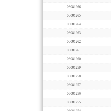
08081266
08081265
08081264
08081263
08081262
08081261
08081260
08081259
08081258
08081257
08081256
08081255
08081254