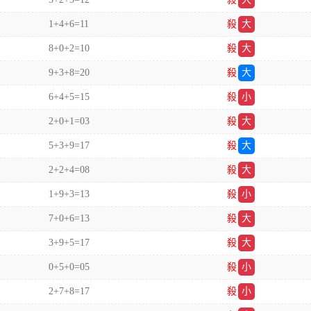
单
1+4+6=11
殺
大
双
8+0+2=10
殺
大
单
9+3+8=20
殺
大
双
6+4+5=15
殺
小
单
2+0+1=03
殺
大
双
5+3+9=17
殺
大
单
2+2+4=08
殺
大
单
1+9+3=13
殺
小
双
7+0+6=13
殺
大
单
3+9+5=17
殺
大
双
0+5+0=05
殺
小
双
2+7+8=17
殺
小
双