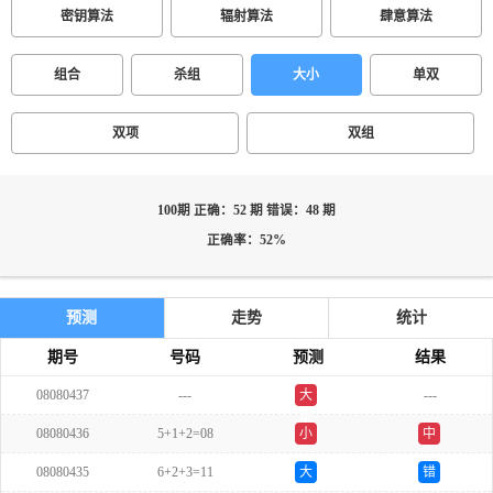
密钥算法
辐射算法
肆意算法
组合
杀组
大小
单双
双项
双组
100期 正确：52 期 错误：48 期
正确率：52%
预测
走势
统计
期号
号码
预测
结果
08080437
---
大
---
单
08080436
5+1+2=08
小
中
08080435
6+2+3=11
大
错