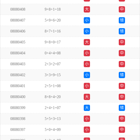
08080408
9+8+1=18
大
中
08080407
5+9+6=20
小
错
08080406
8+7+1=16
小
错
08080405
9+8+0=17
大
中
08080404
0+4+4=08
小
中
08080403
2+3+2=07
小
中
08080402
3+3+9=15
小
错
08080401
2+5+1=08
小
中
08080400
8+8+4=20
大
中
08080399
2+4+1=07
大
错
08080398
5+5+3=13
小
中
08080397
5+0+4=09
小
中