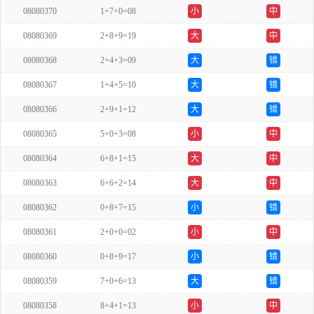
08080370
1+7+0=08
小
中
08080369
2+8+9=19
大
中
08080368
2+4+3=09
大
错
08080367
1+4+5=10
大
错
08080366
2+9+1=12
大
错
08080365
5+0+3=08
小
中
08080364
6+8+1=15
大
中
08080363
6+6+2=14
大
中
08080362
0+8+7=15
小
错
08080361
2+0+0=02
小
中
08080360
0+8+9=17
小
错
08080359
7+0+6=13
大
错
08080358
8+4+1=13
小
中