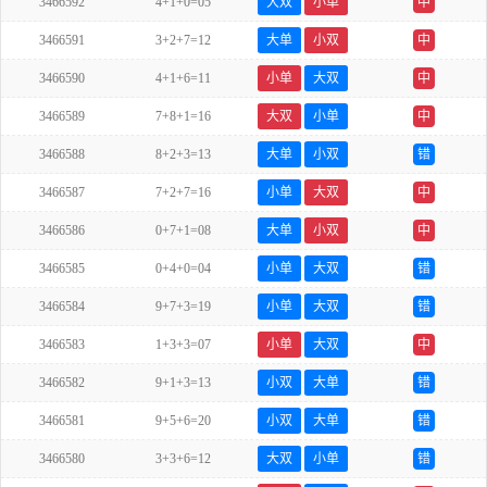
3466592
4+1+0=05
大双
小单
中
3466591
3+2+7=12
大单
小双
中
3466590
4+1+6=11
小单
大双
中
3466589
7+8+1=16
大双
小单
中
3466588
8+2+3=13
大单
小双
错
3466587
7+2+7=16
小单
大双
中
3466586
0+7+1=08
大单
小双
中
3466585
0+4+0=04
小单
大双
错
3466584
9+7+3=19
小单
大双
错
3466583
1+3+3=07
小单
大双
中
3466582
9+1+3=13
小双
大单
错
3466581
9+5+6=20
小双
大单
错
3466580
3+3+6=12
大双
小单
错