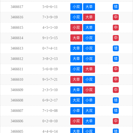
3466617
5+0+6=11
小双
大单
错
3466616
7+3+9=19
小双
大单
中
3466615
4+5+1=10
小双
大单
中
3466614
9+1+5=15
大单
小双
中
3466613
0+7+4=11
大单
小双
错
3466612
3+8+2=13
大单
小双
错
3466611
5+6+8=19
小双
大单
中
3466610
9+5+7=21
大单
小双
中
3466609
2+3+5=10
大单
小双
中
3466608
6+9+2=17
大双
小单
错
3466607
7+1+0=08
小单
大双
错
3466606
0+2+8=10
小双
大单
中
3466605
4+4+6=14
大单
小双
错