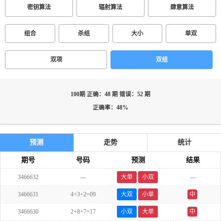
密钥算法
辐射算法
肆意算法
组合
杀组
大小
单双
双项
双组
100期 正确：48 期 错误：52 期
正确率：48%
预测
走势
统计
期号
号码
预测
结果
3466632
---
大单
小双
---
3466631
4+3+2=09
大双
小单
中
3466630
2+8+7=17
小双
大单
中