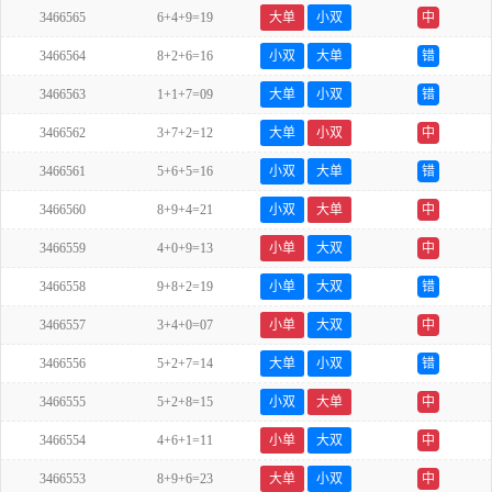
3466565
6+4+9=19
大单
小双
中
3466564
8+2+6=16
小双
大单
错
3466563
1+1+7=09
大单
小双
错
3466562
3+7+2=12
大单
小双
中
3466561
5+6+5=16
小双
大单
错
3466560
8+9+4=21
小双
大单
中
3466559
4+0+9=13
小单
大双
中
3466558
9+8+2=19
小单
大双
错
3466557
3+4+0=07
小单
大双
中
3466556
5+2+7=14
大单
小双
错
3466555
5+2+8=15
小双
大单
中
3466554
4+6+1=11
小单
大双
中
3466553
8+9+6=23
大单
小双
中