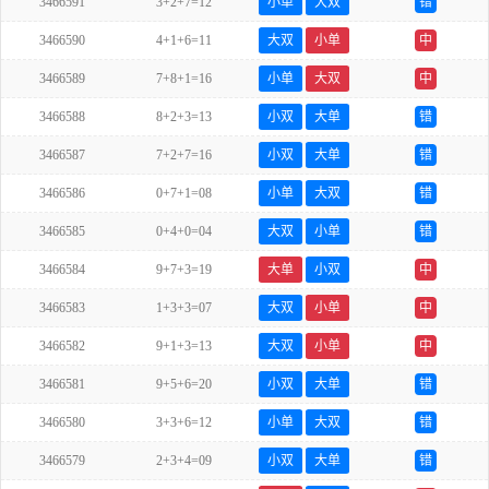
3466591
3+2+7=12
小单
大双
错
3466590
4+1+6=11
大双
小单
中
3466589
7+8+1=16
小单
大双
中
3466588
8+2+3=13
小双
大单
错
3466587
7+2+7=16
小双
大单
错
3466586
0+7+1=08
小单
大双
错
3466585
0+4+0=04
大双
小单
错
3466584
9+7+3=19
大单
小双
中
3466583
1+3+3=07
大双
小单
中
3466582
9+1+3=13
大双
小单
中
3466581
9+5+6=20
小双
大单
错
3466580
3+3+6=12
小单
大双
错
3466579
2+3+4=09
小双
大单
错