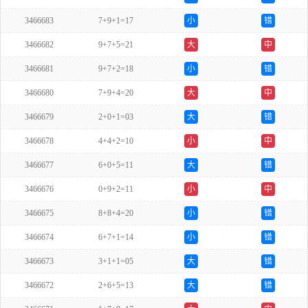
3466683
7+9+1=17
小
错
3466682
9+7+5=21
大
中
3466681
9+7+2=18
小
错
3466680
7+9+4=20
大
中
3466679
2+0+1=03
大
错
3466678
4+4+2=10
小
中
3466677
6+0+5=11
大
错
3466676
0+9+2=11
小
中
3466675
8+8+4=20
小
错
3466674
6+7+1=14
小
错
3466673
3+1+1=05
大
错
3466672
2+6+5=13
大
错