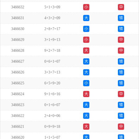
3466632
5+1+3=09
小
中
3466631
4+3+2=09
大
错
3466630
2+8+7=17
小
错
3466629
3+1+9=13
小
中
3466628
9+2+7=18
大
中
3466627
0+6+1=07
大
错
3466626
3+3+7=13
大
错
3466625
6+5+9=20
小
错
3466624
9+1+6=16
大
中
3466623
0+1+6=07
大
错
3466622
2+4+0=06
大
错
3466621
0+9+9=18
大
中
3466620
1+1+5=07
大
错