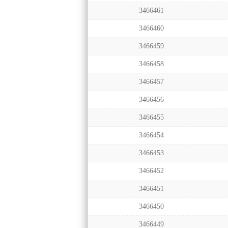
3466461
3466460
3466459
3466458
3466457
3466456
3466455
3466454
3466453
3466452
3466451
3466450
3466449