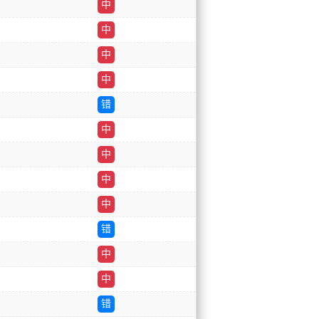
中
中
中
中
错
中
中
中
中
错
中
中
错