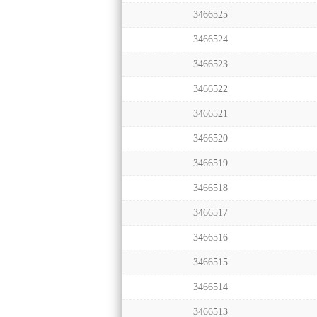
3466525
3466524
3466523
3466522
3466521
3466520
3466519
3466518
3466517
3466516
3466515
3466514
3466513