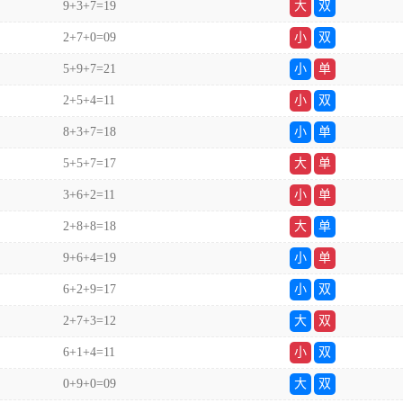
9+3+7=19
大
双
2+7+0=09
小
双
5+9+7=21
小
单
2+5+4=11
小
双
8+3+7=18
小
单
5+5+7=17
大
单
3+6+2=11
小
单
2+8+8=18
大
单
9+6+4=19
小
单
6+2+9=17
小
双
2+7+3=12
大
双
6+1+4=11
小
双
0+9+0=09
大
双