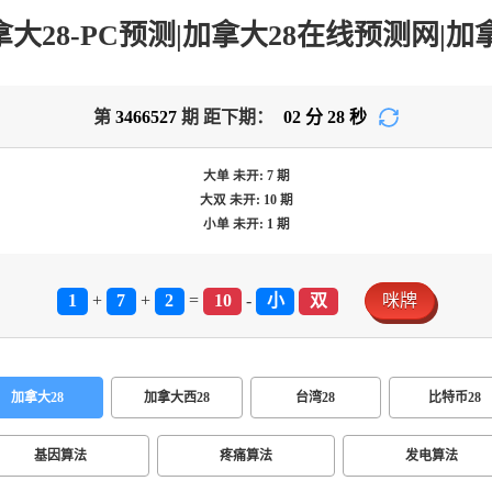
第
3466527
期 距下期：
02
分
28
秒
大单
未开:
7
期
大双
未开:
10
期
小单
未开:
1
期
1
+
7
+
2
=
10
-
小
双
咪牌
加拿大28
加拿大西28
台湾28
比特币28
基因算法
疼痛算法
发电算法