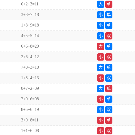
6+2+3=11
大
单
3+8+7=18
小
单
1+8+9=18
小
单
4+5+5=14
小
双
6+6+8=20
大
单
2+6+4=12
小
双
7+0+3=10
大
单
1+8+4=13
小
双
0+7+2=09
大
单
2+0+6=08
小
单
8+5+6=19
小
双
3+0+8=11
小
单
1+1+6=08
小
双