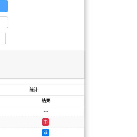
统计
结果
---
中
错