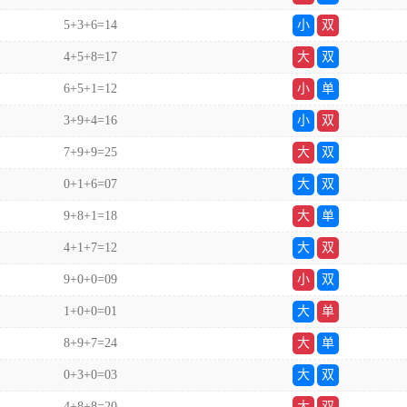
5+3+6=14
小
双
4+5+8=17
大
双
6+5+1=12
小
单
3+9+4=16
小
双
7+9+9=25
大
双
0+1+6=07
大
双
9+8+1=18
大
单
4+1+7=12
大
双
9+0+0=09
小
双
1+0+0=01
大
单
8+9+7=24
大
单
0+3+0=03
大
双
4+8+8=20
大
双