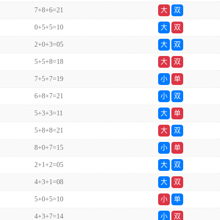
7+8+6=21
大
双
0+5+5=10
大
双
2+0+3=05
大
双
5+5+8=18
大
双
7+5+7=19
小
单
6+8+7=21
小
双
5+3+3=11
大
单
5+8+8=21
大
双
8+0+7=15
小
单
2+1+2=05
大
双
4+3+1=08
大
双
5+0+5=10
小
单
4+3+7=14
小
双