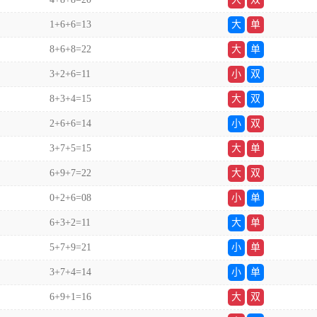
1+6+6=13
大
单
8+6+8=22
大
单
3+2+6=11
小
双
8+3+4=15
大
双
2+6+6=14
小
双
3+7+5=15
大
单
6+9+7=22
大
双
0+2+6=08
小
单
6+3+2=11
大
单
5+7+9=21
小
单
3+7+4=14
小
单
6+9+1=16
大
双