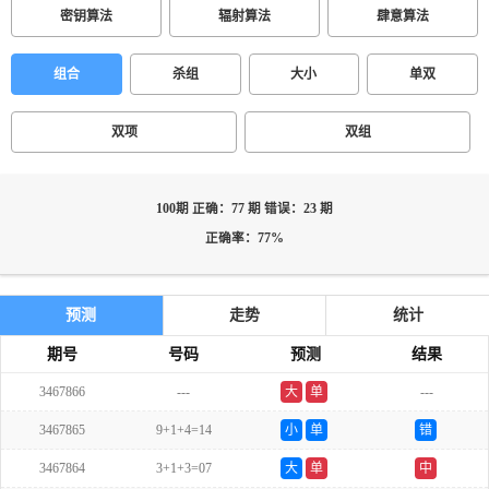
密钥算法
辐射算法
肆意算法
组合
杀组
大小
单双
双项
双组
100期 正确：77 期 错误：23 期
正确率：77%
预测
走势
统计
期号
号码
预测
结果
3467866
---
大
单
---
3467865
9+1+4=14
小
单
错
3467864
3+1+3=07
大
单
中