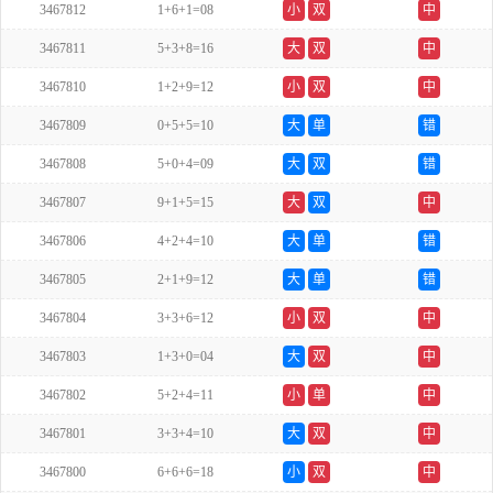
3467812
1+6+1=08
小
双
中
3467811
5+3+8=16
大
双
中
3467810
1+2+9=12
小
双
中
3467809
0+5+5=10
大
单
错
3467808
5+0+4=09
大
双
错
3467807
9+1+5=15
大
双
中
3467806
4+2+4=10
大
单
错
3467805
2+1+9=12
大
单
错
3467804
3+3+6=12
小
双
中
3467803
1+3+0=04
大
双
中
3467802
5+2+4=11
小
单
中
3467801
3+3+4=10
大
双
中
3467800
6+6+6=18
小
双
中