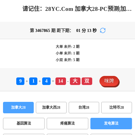
请记住：28YC.Com 加拿大28-PC预测|加拿大28在线预测网|加拿大pc在线|PC结果咪牌_专注研究历史结果_加拿大PC预测_官方!
第
3467865
期 距下期：
01
分
13
秒
大单
未开:
2
期
小单
未开:
1
期
小双
未开:
5
期
9
1
4
14
大
双
咪牌
+
+
=
-
加拿大28
加拿大西28
台湾28
比特币28
基因算法
疼痛算法
发电算法