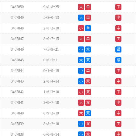
3467850
9+8+8=25
大
单
中
3467849
5+8+0=13
大
单
中
3467848
2+6+2=10
小
单
中
3467847
8+0+7=15
大
单
中
3467846
7+5+9=21
小
双
错
3467845
0+6+5=11
大
双
错
3467844
9+1+9=19
小
单
中
3467843
2+8+4=14
小
双
中
3467842
1+6+3=10
小
双
中
3467841
2+9+7=18
大
双
中
3467840
8+9+2=19
大
双
中
3467839
8+8+2=18
小
双
中
3467838
6+0+8=14
小
双
中