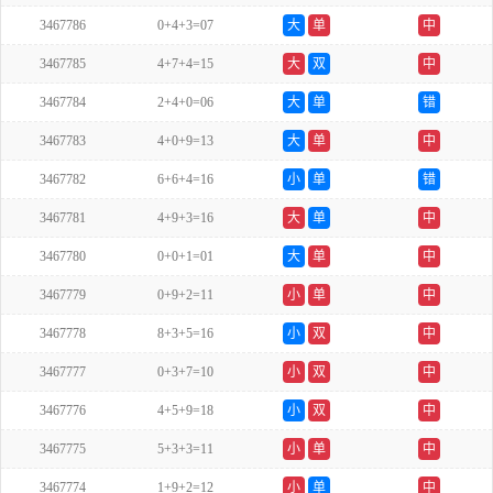
3467786
0+4+3=07
大
单
中
3467785
4+7+4=15
大
双
中
3467784
2+4+0=06
大
单
错
3467783
4+0+9=13
大
单
中
3467782
6+6+4=16
小
单
错
3467781
4+9+3=16
大
单
中
3467780
0+0+1=01
大
单
中
3467779
0+9+2=11
小
单
中
3467778
8+3+5=16
小
双
中
3467777
0+3+7=10
小
双
中
3467776
4+5+9=18
小
双
中
3467775
5+3+3=11
小
单
中
3467774
1+9+2=12
小
单
中