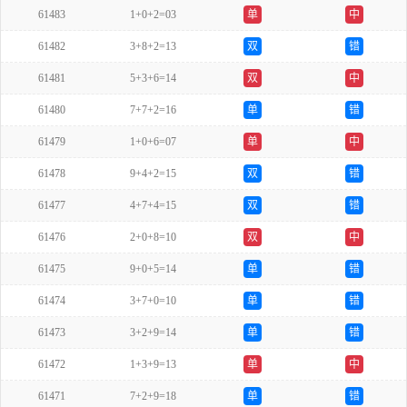
61483
1+0+2=03
单
中
61482
3+8+2=13
双
错
61481
5+3+6=14
双
中
61480
7+7+2=16
单
错
61479
1+0+6=07
单
中
61478
9+4+2=15
双
错
61477
4+7+4=15
双
错
61476
2+0+8=10
双
中
61475
9+0+5=14
单
错
61474
3+7+0=10
单
错
61473
3+2+9=14
单
错
61472
1+3+9=13
单
中
61471
7+2+9=18
单
错