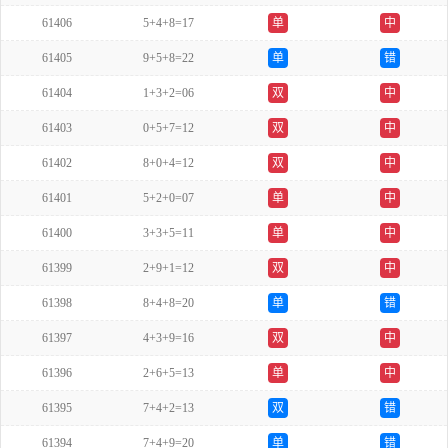
61406
5+4+8=17
单
中
61405
9+5+8=22
单
错
61404
1+3+2=06
双
中
61403
0+5+7=12
双
中
61402
8+0+4=12
双
中
61401
5+2+0=07
单
中
61400
3+3+5=11
单
中
61399
2+9+1=12
双
中
61398
8+4+8=20
单
错
61397
4+3+9=16
双
中
61396
2+6+5=13
单
中
61395
7+4+2=13
双
错
61394
7+4+9=20
单
错