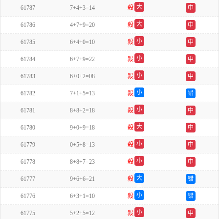
大
61787
7+4+3=14
殺
中
单
大
61786
4+7+9=20
殺
中
单
小
61785
6+4+0=10
殺
中
单
小
61784
6+7+9=22
殺
中
单
小
61783
6+0+2=08
殺
中
单
小
61782
7+1+5=13
殺
错
单
小
61781
8+8+2=18
殺
中
单
大
61780
9+0+9=18
殺
中
单
小
61779
0+5+8=13
殺
中
双
小
61778
8+8+7=23
殺
中
单
大
61777
9+6+6=21
殺
错
单
小
61776
6+3+1=10
殺
错
双
小
61775
5+2+5=12
殺
中