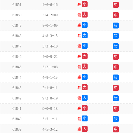
小
61851
4+6+6=16
殺
中
双
大
61850
3+4+2=09
殺
中
单
小
61849
8+0+1=09
殺
错
单
大
61848
4+8+3=15
殺
错
单
小
61847
3+3+4=10
殺
错
双
大
61846
4+9+9=22
殺
中
单
大
61845
5+2+1=08
殺
中
单
小
61844
4+8+1=13
殺
错
单
大
61843
2+1+8=11
殺
中
双
大
61842
9+2+8=19
殺
错
单
小
61841
9+0+9=18
殺
中
单
小
61840
5+5+1=11
殺
错
单
大
61839
4+5+3=12
殺
中