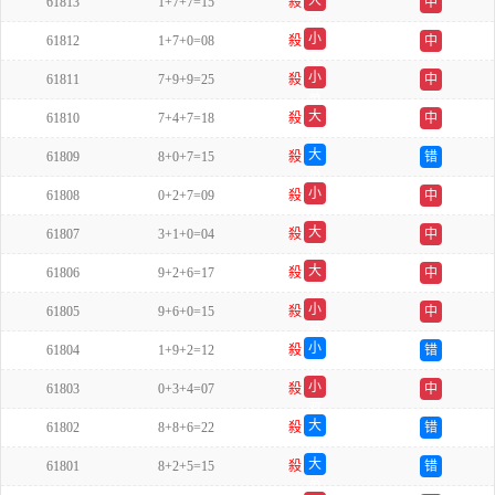
大
61813
1+7+7=15
殺
中
双
小
61812
1+7+0=08
殺
中
单
小
61811
7+9+9=25
殺
中
单
大
61810
7+4+7=18
殺
中
单
大
61809
8+0+7=15
殺
错
单
小
61808
0+2+7=09
殺
中
双
大
61807
3+1+0=04
殺
中
双
大
61806
9+2+6=17
殺
中
双
小
61805
9+6+0=15
殺
中
单
小
61804
1+9+2=12
殺
错
双
小
61803
0+3+4=07
殺
中
双
大
61802
8+8+6=22
殺
错
双
大
61801
8+2+5=15
殺
错
单