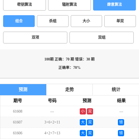
密钥算法
辐射算法
肆意算法
组合
杀组
大小
单双
双项
双组
100期 正确：70 期 错误：30 期
正确率：70%
预测
走势
统计
期号
号码
预测
结果
61608
---
小
双
---
61607
3+6+2=11
大
双
错
61606
4+2+7=13
大
双
错