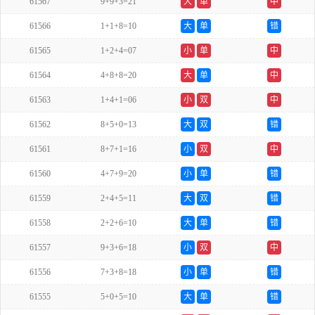
61567
9+9+3=21
大
单
中
61566
1+1+8=10
大
单
错
61565
1+2+4=07
小
单
中
61564
4+8+8=20
大
单
中
61563
1+4+1=06
小
双
中
61562
8+5+0=13
大
双
错
61561
8+7+1=16
小
双
中
61560
4+7+9=20
小
单
错
61559
2+4+5=11
大
双
错
61558
2+2+6=10
大
单
错
61557
9+3+6=18
小
双
中
61556
7+3+8=18
小
单
错
61555
5+0+5=10
大
单
错