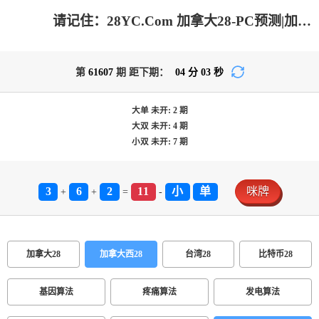
请记住：28YC.Com 加拿大28-PC预测|加拿大28在线预测网|加拿大pc在线|PC结果咪牌_专注研究历史结果_加拿大PC预测_官方!
第
61607
期 距下期：
04
分
03
秒
大单
未开:
2
期
大双
未开:
4
期
小双
未开:
7
期
3
6
2
11
小
单
咪牌
+
+
=
-
加拿大28
加拿大西28
台湾28
比特币28
基因算法
疼痛算法
发电算法