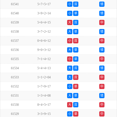
61541
5+7+5=17
小
双
错
61540
3+9+2=14
小
单
错
61539
5+6+4=15
大
双
中
61538
3+7+2=12
大
单
错
61537
0+6+6=12
小
双
中
61536
9+0+3=12
大
单
错
61535
7+1+4=12
小
单
中
61534
5+4+4=13
大
双
错
61533
1+1+2=04
大
双
中
61532
1+7+9=17
小
单
中
61531
1+3+4=08
大
单
错
61530
8+4+5=17
大
双
中
61529
3+3+9=15
小
单
中