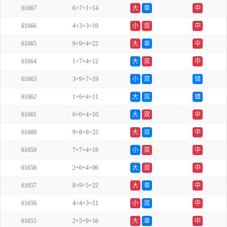
61667
6+7+1=14
大
单
中
61666
4+3+3=10
小
双
中
61665
9+9+4=22
大
单
中
61664
1+7+4=12
大
双
中
61663
3+9+7=19
小
双
错
61662
1+6+4=11
大
双
错
61661
6+0+4=10
大
双
中
61660
9+8+8=25
大
双
中
61659
7+7+4=18
小
双
中
61658
2+0+4=06
大
双
中
61657
8+9+5=22
大
单
中
61656
4+4+3=11
小
双
中
61655
2+5+9=16
大
单
中