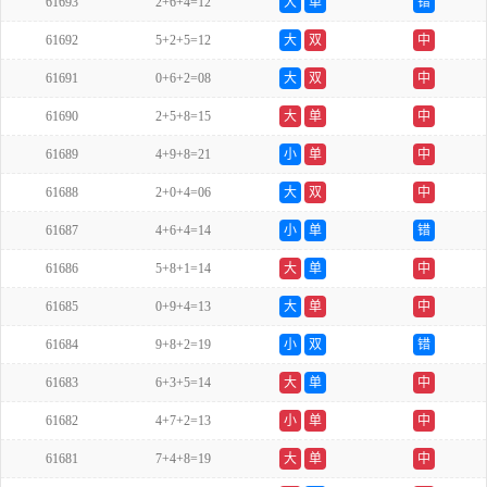
61693
2+6+4=12
大
单
错
61692
5+2+5=12
大
双
中
61691
0+6+2=08
大
双
中
61690
2+5+8=15
大
单
中
61689
4+9+8=21
小
单
中
61688
2+0+4=06
大
双
中
61687
4+6+4=14
小
单
错
61686
5+8+1=14
大
单
中
61685
0+9+4=13
大
单
中
61684
9+8+2=19
小
双
错
61683
6+3+5=14
大
单
中
61682
4+7+2=13
小
单
中
61681
7+4+8=19
大
单
中