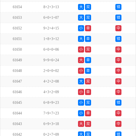
61654
8+2+3=13
大
双
错
61653
6+0+1=07
大
双
错
61652
9+2+4=15
小
单
中
61651
1+8+3=12
大
单
错
61650
6+0+0=06
小
双
中
61649
9+9+6=24
大
单
中
61648
2+0+0=02
小
单
中
61647
4+2+2=08
大
双
中
61646
4+3+2=09
小
单
中
61645
6+8+9=23
小
双
错
61644
7+9+7=23
小
单
中
61643
6+9+3=18
大
双
中
61642
0+2+7=09
大
双
错