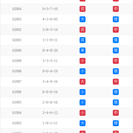
62004
0+3+7=10
双
中
62003
4+1+0=05
大
错
62002
3+8+3=14
双
中
62001
1+1+9=11
双
错
62000
8+4+8=20
单
错
61999
5+3+3=11
小
中
61998
9+6+4=19
小
错
61997
3+4+9=16
大
中
61996
8+8+0=16
小
错
61995
2+6+8=16
小
错
61994
2+4+6=12
小
中
61993
1+9+1=11
大
错