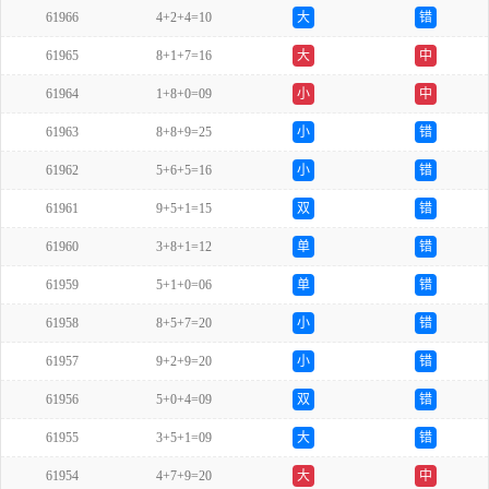
61966
4+2+4=10
大
错
61965
8+1+7=16
大
中
61964
1+8+0=09
小
中
61963
8+8+9=25
小
错
61962
5+6+5=16
小
错
61961
9+5+1=15
双
错
61960
3+8+1=12
单
错
61959
5+1+0=06
单
错
61958
8+5+7=20
小
错
61957
9+2+9=20
小
错
61956
5+0+4=09
双
错
61955
3+5+1=09
大
错
61954
4+7+9=20
大
中