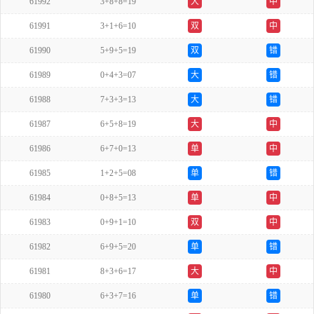
61992
3+8+8=19
大
中
61991
3+1+6=10
双
中
61990
5+9+5=19
双
错
61989
0+4+3=07
大
错
61988
7+3+3=13
大
错
61987
6+5+8=19
大
中
61986
6+7+0=13
单
中
61985
1+2+5=08
单
错
61984
0+8+5=13
单
中
61983
0+9+1=10
双
中
61982
6+9+5=20
单
错
61981
8+3+6=17
大
中
61980
6+3+7=16
单
错