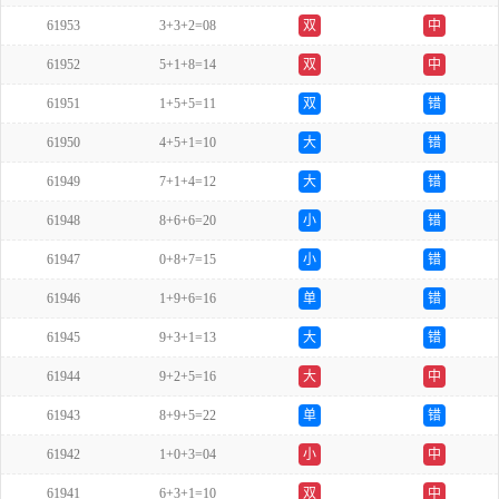
61953
3+3+2=08
双
中
61952
5+1+8=14
双
中
61951
1+5+5=11
双
错
61950
4+5+1=10
大
错
61949
7+1+4=12
大
错
61948
8+6+6=20
小
错
61947
0+8+7=15
小
错
61946
1+9+6=16
单
错
61945
9+3+1=13
大
错
61944
9+2+5=16
大
中
61943
8+9+5=22
单
错
61942
1+0+3=04
小
中
61941
6+3+1=10
双
中