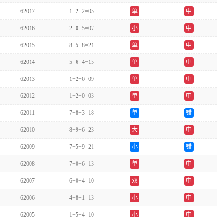
62017
1+2+2=05
单
中
62016
2+0+5=07
小
中
62015
8+5+8=21
单
中
62014
5+6+4=15
单
中
62013
1+2+6=09
单
中
62012
1+2+0=03
单
中
62011
7+8+3=18
单
错
62010
8+9+6=23
大
中
62009
7+5+9=21
小
错
62008
7+0+6=13
单
中
62007
6+0+4=10
双
中
62006
4+8+1=13
小
中
62005
1+5+4=10
小
中