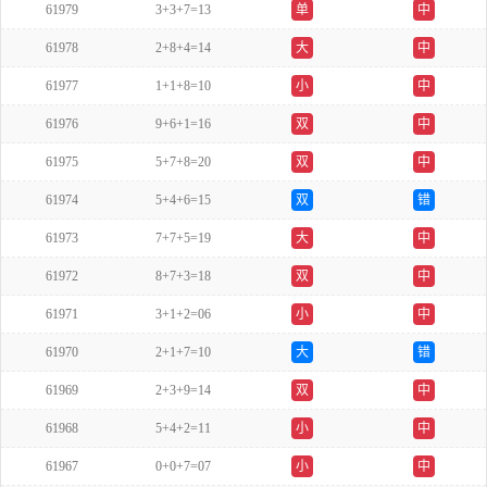
61979
3+3+7=13
单
中
61978
2+8+4=14
大
中
61977
1+1+8=10
小
中
61976
9+6+1=16
双
中
61975
5+7+8=20
双
中
61974
5+4+6=15
双
错
61973
7+7+5=19
大
中
61972
8+7+3=18
双
中
61971
3+1+2=06
小
中
61970
2+1+7=10
大
错
61969
2+3+9=14
双
中
61968
5+4+2=11
小
中
61967
0+0+7=07
小
中