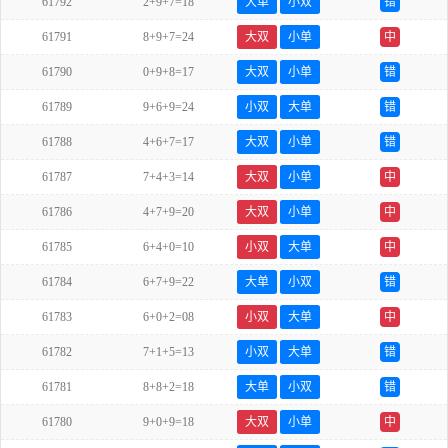
61792
2+9+7=18
大单
小双
错
61791
8+9+7=24
大双
小单
中
61790
0+9+8=17
大双
小单
错
61789
9+6+9=24
小双
大单
错
61788
4+6+7=17
大双
小单
错
61787
7+4+3=14
大双
小单
中
61786
4+7+9=20
大双
小单
中
61785
6+4+0=10
小双
大单
中
61784
6+7+9=22
大单
小双
错
61783
6+0+2=08
小双
大单
中
61782
7+1+5=13
小双
大单
错
61781
8+8+2=18
大单
小双
错
61780
9+0+9=18
大双
小单
中