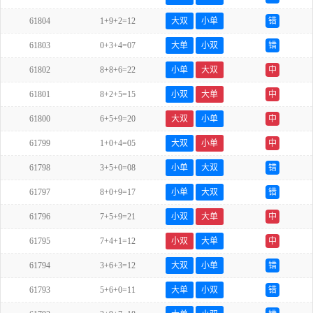
61804
1+9+2=12
大双
小单
错
61803
0+3+4=07
大单
小双
错
61802
8+8+6=22
小单
大双
中
61801
8+2+5=15
小双
大单
中
61800
6+5+9=20
大双
小单
中
61799
1+0+4=05
大双
小单
中
61798
3+5+0=08
小单
大双
错
61797
8+0+9=17
小单
大双
错
61796
7+5+9=21
小双
大单
中
61795
7+4+1=12
小双
大单
中
61794
3+6+3=12
大双
小单
错
61793
5+6+0=11
大单
小双
错