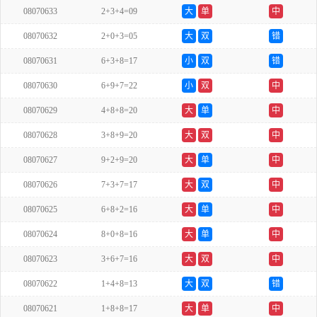
08070633
2+3+4=09
大
单
中
08070632
2+0+3=05
大
双
错
08070631
6+3+8=17
小
双
错
08070630
6+9+7=22
小
双
中
08070629
4+8+8=20
大
单
中
08070628
3+8+9=20
大
双
中
08070627
9+2+9=20
大
单
中
08070626
7+3+7=17
大
双
中
08070625
6+8+2=16
大
单
中
08070624
8+0+8=16
大
单
中
08070623
3+6+7=16
大
双
中
08070622
1+4+8=13
大
双
错
08070621
1+8+8=17
大
单
中