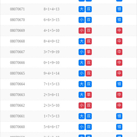
08070671
8+1+4=13
大
双
错
08070670
6+6+3=15
小
双
错
08070669
4+1+5=10
小
双
中
08070668
8+4+0=12
大
双
中
08070667
3+7+9=19
小
单
中
08070666
0+1+9=10
大
双
中
08070665
9+4+1=14
小
双
中
08070664
7+1+5=13
大
双
错
08070663
2+3+6=11
大
单
中
08070662
2+3+5=10
小
双
中
08070661
1+7+5=13
大
双
错
08070660
5+6+6=17
小
双
错