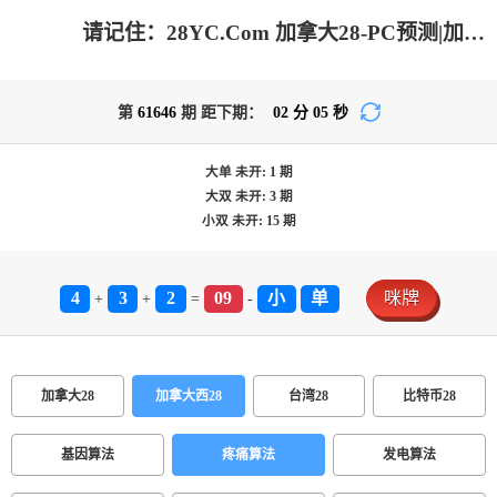
请记住：28YC.Com 加拿大28-PC预测|加拿大28在线预测网|加拿大pc在线|PC结果咪牌_专注研究历史结果_加拿大PC预测_官方!
第
61646
期 距下期：
02
分
05
秒
大单
未开:
1
期
大双
未开:
3
期
小双
未开:
15
期
4
3
2
09
小
单
咪牌
+
+
=
-
加拿大28
加拿大西28
台湾28
比特币28
基因算法
疼痛算法
发电算法