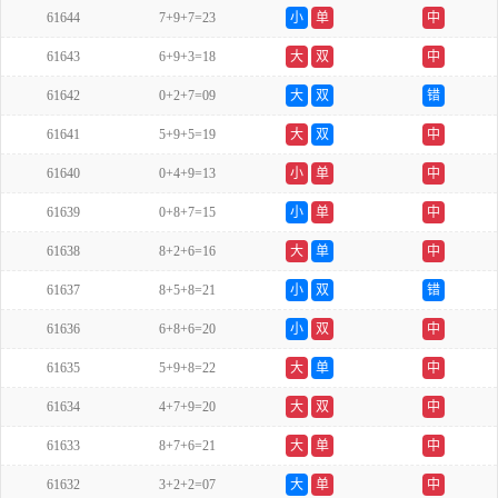
61644
7+9+7=23
小
单
中
61643
6+9+3=18
大
双
中
61642
0+2+7=09
大
双
错
61641
5+9+5=19
大
双
中
61640
0+4+9=13
小
单
中
61639
0+8+7=15
小
单
中
61638
8+2+6=16
大
单
中
61637
8+5+8=21
小
双
错
61636
6+8+6=20
小
双
中
61635
5+9+8=22
大
单
中
61634
4+7+9=20
大
双
中
61633
8+7+6=21
大
单
中
61632
3+2+2=07
大
单
中