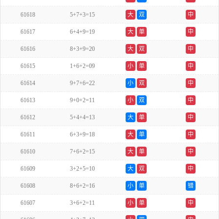
61618
5+7+3=15
大
双
中
61617
6+4+9=19
大
单
中
61616
8+3+9=20
大
双
中
61615
1+6+2=09
小
单
中
61614
9+7+6=22
小
双
中
61613
9+0+2=11
小
双
中
61612
5+4+4=13
大
单
中
61611
6+3+9=18
大
单
中
61610
7+6+2=15
大
单
中
61609
3+2+5=10
大
双
中
61608
8+6+2=16
小
单
错
61607
3+6+2=11
小
单
中