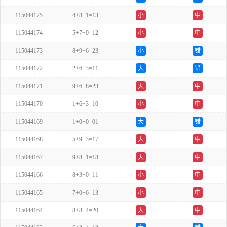
115044175
4+8+1=13
小
中
115044174
5+7+0=12
小
中
115044173
8+9+6=23
小
错
115044172
2+6+3=11
大
错
115044171
9+6+8=23
大
中
115044170
1+6+3=10
小
中
115044169
1+0+0=01
大
错
115044168
5+9+3=17
大
中
115044167
9+8+1=18
大
中
115044166
8+3+0=11
小
中
115044165
7+0+6=13
小
中
115044164
8+8+4=20
大
中