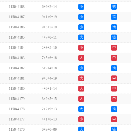
115044188
6+6+2=14
小
错
115044187
9+1+9=19
小
错
115044186
9+5+5=19
小
错
115044185
4+7+0=11
大
错
115044184
2+3+5=10
小
中
115044183
7+5+6=18
大
中
115044182
5+9+4=18
小
错
115044181
9+6+4=19
大
中
115044180
4+9+1=14
大
中
115044179
8+2+5=15
大
中
115044178
2+2+9=13
大
错
115044177
4+1+8=13
小
中
115044176
6+3+0=09
大
错