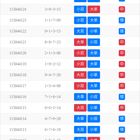
115044124
3+9+3=15
小双
大单
中
115044123
1+1+7=09
小双
大单
错
115044122
9+1+5=15
大双
小单
错
115044121
8+8+7=23
大单
小双
中
115044120
2+1+3=06
小双
大单
中
115044119
1+9+2=12
小双
大单
中
115044118
9+4+7=20
大双
小单
中
115044117
1+3+4=08
小双
大单
中
115044116
7+1+6=14
大单
小双
错
115044115
6+6+2=14
大双
小单
中
115044114
4+7+9=20
大单
小双
错
115044113
6+7+6=19
大双
小单
错