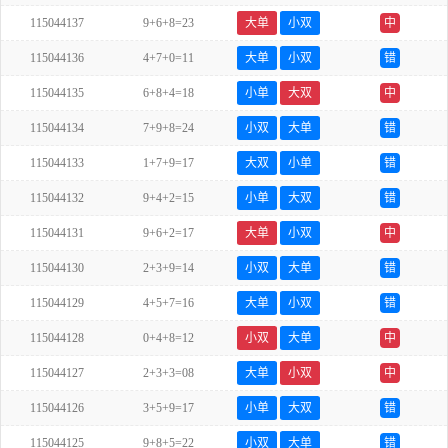
115044137
9+6+8=23
大单
小双
中
115044136
4+7+0=11
大单
小双
错
115044135
6+8+4=18
小单
大双
中
115044134
7+9+8=24
小双
大单
错
115044133
1+7+9=17
大双
小单
错
115044132
9+4+2=15
小单
大双
错
115044131
9+6+2=17
大单
小双
中
115044130
2+3+9=14
小双
大单
错
115044129
4+5+7=16
大单
小双
错
115044128
0+4+8=12
小双
大单
中
115044127
2+3+3=08
大单
小双
中
115044126
3+5+9=17
小单
大双
错
115044125
9+8+5=22
小双
大单
错