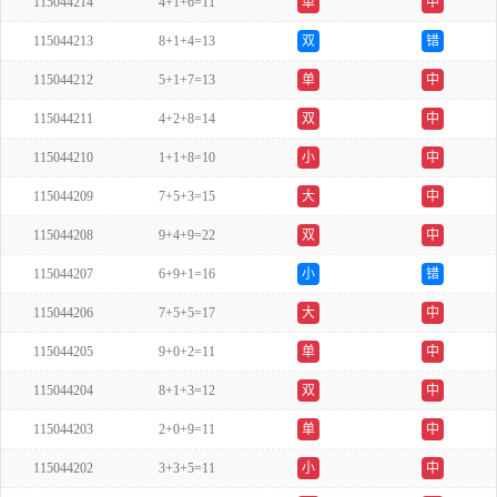
115044214
4+1+6=11
单
中
115044213
8+1+4=13
双
错
115044212
5+1+7=13
单
中
115044211
4+2+8=14
双
中
115044210
1+1+8=10
小
中
115044209
7+5+3=15
大
中
115044208
9+4+9=22
双
中
115044207
6+9+1=16
小
错
115044206
7+5+5=17
大
中
115044205
9+0+2=11
单
中
115044204
8+1+3=12
双
中
115044203
2+0+9=11
单
中
115044202
3+3+5=11
小
中