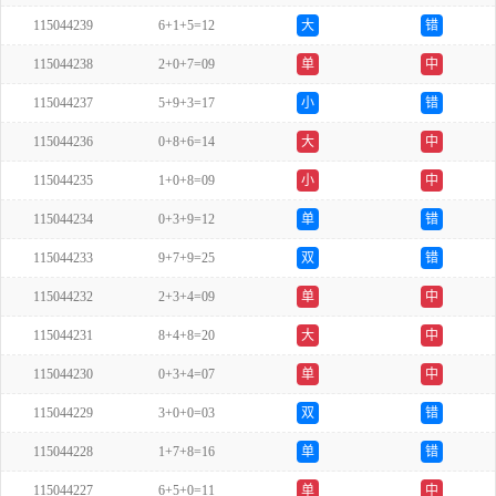
115044239
6+1+5=12
大
错
115044238
2+0+7=09
单
中
115044237
5+9+3=17
小
错
115044236
0+8+6=14
大
中
115044235
1+0+8=09
小
中
115044234
0+3+9=12
单
错
115044233
9+7+9=25
双
错
115044232
2+3+4=09
单
中
115044231
8+4+8=20
大
中
115044230
0+3+4=07
单
中
115044229
3+0+0=03
双
错
115044228
1+7+8=16
单
错
115044227
6+5+0=11
单
中