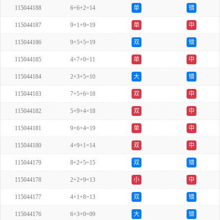
115044188
6+6+2=14
单
错
115044187
9+1+9=19
单
中
115044186
9+5+5=19
双
错
115044185
4+7+0=11
单
中
115044184
2+3+5=10
大
错
115044183
7+5+6=18
双
中
115044182
5+9+4=18
双
中
115044181
9+6+4=19
单
中
115044180
4+9+1=14
双
中
115044179
8+2+5=15
双
错
115044178
2+2+9=13
小
中
115044177
4+1+8=13
双
错
115044176
6+3+0=09
大
错